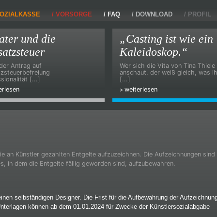
OZIALKASSE
VORSORGE
FAQ
DOWNLOAD
PROFIL
ater und die
„Casting ist wie ein
atzsteuer
Kaleidoskop.“
der Antrag auf
Wer sich die Vita von Tina Thiele
zsteuerbefreiung
anschaut, der weiß gleich, was i
sionalität [...]
[...]
erlesen
weiterlesen
ie an Künstler gezahlten Entgelte aufzuzeichnen. Die Aufzeichnungen sind
s, in dem die Entgelte fällig geworden sind, aufzubewahren.
inen selbständigen Designer. Die Frist für die Aufbewahrung der Aufzeichnun
nterlagen können ab dem 01.01.2024 für Zwecke der Künstlersozialabgabe