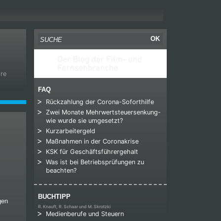
Suche nach:
OK
hre
FAQ
Rückzahlung der Corona-Soforthilfe
Zwei Monate Mehrwertsteuersenkung-
wie wurde sie umgesetzt?
Kurzarbeitergeld
Maßnahmen in der Coronakrise
KSK für Geschäftsführergehalt
Was ist bei Betriebsprüfungen zu
beachten?
BUCHTIPP
gen
R. Knauft, R. Schaar und M. Skrotzki
Medienberufe und Steuern