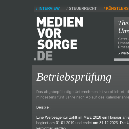
INTERVIEW
STEUERRECHT
KÜNSTLERS
The
Ums
Setzt 
Umsat
Profes
weit
Betriebsprüfung
Das abgabepflichtige Unternehmen ist verpflichtet, d
mindestens fünf Jahre nach Ablauf des Kalenderjahre
Beispiel
:
Eine Werbeagentur zahlt im März 2018 ein Honorar an e
beginnt am 01.01.2019 und endet am 31.12.2023. Die U
vernichtet werden.