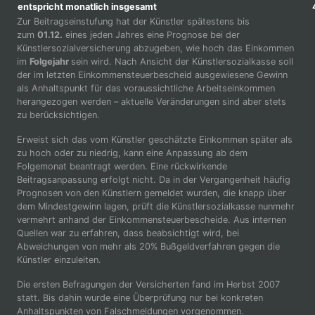
entspricht monatlich insgesamt
4
Zur Beitragseinstufung hat der Künstler spätestens bis
zum
01.12.
eines jeden Jahres eine Prognose bei der
Künstlersozialversicherung abzugeben, wie hoch das Einkommen
im
Folgejahr
sein wird. Nach Ansicht der Künstlersozialkasse soll
der im letzten Einkommensteuerbescheid ausgewiesene Gewinn
als Anhaltspunkt für das voraussichtliche Arbeitseinkommen
herangezogen werden – aktuelle Veränderungen sind aber stets
zu berücksichtigen.
Erweist sich das vom Künstler geschätzte Einkommen später als
zu hoch oder zu niedrig, kann eine Anpassung ab dem
Folgemonat beantragt werden. Eine rückwirkende
Beitragsanpassung erfolgt nicht. Da in der Vergangenheit häufig
Prognosen von den Künstlern gemeldet wurden, die knapp über
dem Mindestgewinn lagen, prüft die Künstlersozialkasse nunmehr
vermehrt anhand der Einkommensteuerbescheide. Aus internen
Quellen war zu erfahren, dass beabsichtigt wird, bei
Abweichungen von mehr als 20% Bußgeldverfahren gegen die
Künstler einzuleiten.
Die ersten Befragungen der Versicherten fand im Herbst 2007
statt. Bis dahin wurde eine Überprüfung nur bei konkreten
Anhaltspunkten von Falschmeldungen vorgenommen.