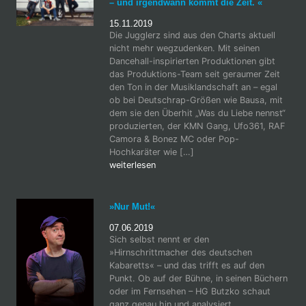
– und irgendwann kommt die Zeit. «
15.11.2019
Die Jugglerz sind aus den Charts aktuell
nicht mehr wegzudenken. Mit seinen
Dancehall-inspirierten Produktionen gibt
das Produktions-Team seit geraumer Zeit
den Ton in der Musiklandschaft an – egal
ob bei Deutschrap-Größen wie Bausa, mit
dem sie den Überhit „Was du Liebe nennst“
produzierten, der KMN Gang, Ufo361, RAF
Camora & Bonez MC oder Pop-
Hochkaräter wie […]
weiterlesen
»Nur Mut!«
07.06.2019
Sich selbst nennt er den
»Hirnschrittmacher des deutschen
Kabaretts« – und das trifft es auf den
Punkt. Ob auf der Bühne, in seinen Büchern
oder im Fernsehen – HG Butzko schaut
ganz genau hin und analysiert