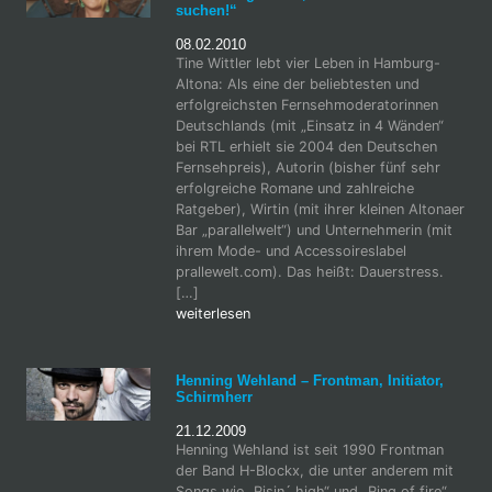
suchen!“
08.02.2010
Tine Wittler lebt vier Leben in Hamburg-
Altona: Als eine der beliebtesten und
erfolgreichsten Fernsehmoderatorinnen
Deutschlands (mit „Einsatz in 4 Wänden“
bei RTL erhielt sie 2004 den Deutschen
Fernsehpreis), Autorin (bisher fünf sehr
erfolgreiche Romane und zahlreiche
Ratgeber), Wirtin (mit ihrer kleinen Altonaer
Bar „parallelwelt“) und Unternehmerin (mit
ihrem Mode- und Accessoireslabel
prallewelt.com). Das heißt: Dauerstress.
[…]
weiterlesen
Henning Wehland – Frontman, Initiator,
Schirmherr
21.12.2009
Henning Wehland ist seit 1990 Frontman
der Band H-Blockx, die unter anderem mit
Songs wie „Risin´ high“ und „Ring of fire“