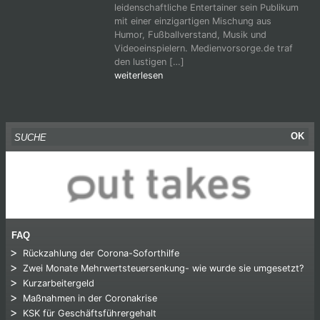
leidenschaftliche Entertainer sein Publikum
mit einer einzigartigen Mischung aus
Humor, Fußballverstand, Musik und
Videoeinspielern. Medienvorsorge.de traf
den lustigen […]
weiterlesen
Suche nach:
OK
FAQ
Rückzahlung der Corona-Soforthilfe
Zwei Monate Mehrwertsteuersenkung- wie wurde sie umgesetzt?
Kurzarbeitergeld
Maßnahmen in der Coronakrise
KSK für Geschäftsführergehalt