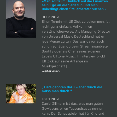
»Man sollte im Hinblick auf die Finanzen
sein Ego an die Seite tun und sich
unbedingt einen Steuerberater suchen.«
01.03.2019
Einen Termin mit Ulf Zick zu bekommen, ist
nicht ganz einfach. Vollkommen
verständlicherweise. Als Managing Director
von Universal Music Deutschland hat er
jede Menge zu tun. Das war davor auch
schon so. Egal ob beim Streaminganbieter
Spotify oder als Chef seines eigenen
Labels Ulftone Music. Im Interview blickt
Ulf Zick auf seine Anfänge im
Musikgeschäft […]
weiterlesen
„Tiefs gehören dazu – aber durch die
muss man durch.“
18.01.2019
Daniel Zillmann ist das, was man guten
Gewissens einen Tausendsassa nennen
kann. Der Schauspieler hat für Kino und