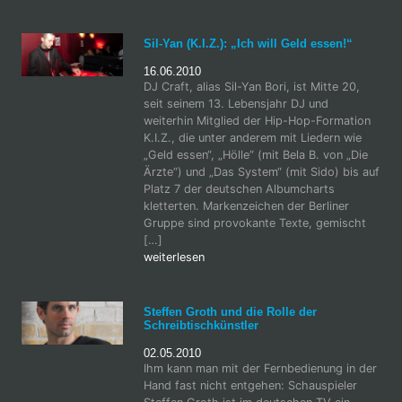
Sil-Yan (K.I.Z.): „Ich will Geld essen!“
16.06.2010
DJ Craft, alias Sil-Yan Bori, ist Mitte 20,
seit seinem 13. Lebensjahr DJ und
weiterhin Mitglied der Hip-Hop-Formation
K.I.Z., die unter anderem mit Liedern wie
„Geld essen“, „Hölle“ (mit Bela B. von „Die
Ärzte“) und „Das System“ (mit Sido) bis auf
Platz 7 der deutschen Albumcharts
kletterten. Markenzeichen der Berliner
Gruppe sind provokante Texte, gemischt
[…]
weiterlesen
Steffen Groth und die Rolle der
Schreibtischkünstler
02.05.2010
Ihm kann man mit der Fernbedienung in der
Hand fast nicht entgehen: Schauspieler