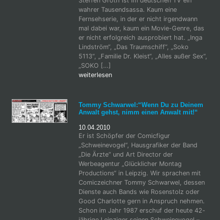
Steffen Groth ist im deutschen TV ein
wahrer Tausendsassa. Kaum eine
Fernsehserie, in der er nicht irgendwann
mal dabei war, kaum ein Movie-Genre, das
er nicht erfolgreich ausprobiert hat. „Inga
Lindström“, „Das Traumschiff“, „Soko
5113“, „Familie Dr. Kleist“, „Alles außer Sex“,
„SOKO […]
weiterlesen
Tommy Schwarwel:“Wenn Du zu Deinem
Anwalt gehst, nimm einen Anwalt mit!“
10.04.2010
Er ist Schöpfer der Comicfigur
„Schweinevogel“, Hausgrafiker der Band
„Die Ärzte“ und Art Director der
Werbeagentur „Glücklicher Montag
Productions“ in Leipzig. Wir sprachen mit
Comiczeichner Tommy Schwarwel, dessen
Dienste auch Bands wie Rosenstolz oder
Good Charlotte gern in Anspruch nehmen.
Schon im Jahr 1987 erschuf der heute 42-
jährige Leipziger seinen Schweinevogel –