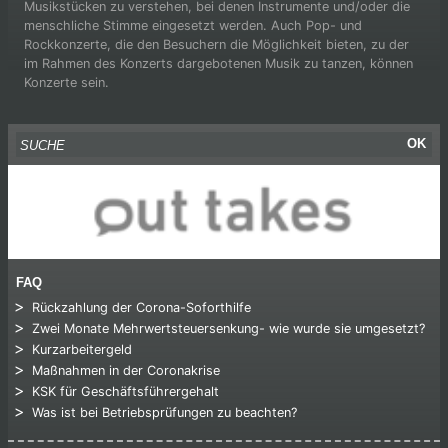
Musikstücken zu verstehen, bei denen Instrumente und/oder die
menschliche Stimme eingesetzt werden. Auch Pop- und
Rockkonzerte, die den Besuchern die Möglichkeit bieten, zu der
im Rahmen des Konzerts dargebotenen Musik zu tanzen, können
Konzerte sein.
Suche nach:
OK
FAQ
Rückzahlung der Corona-Soforthilfe
Zwei Monate Mehrwertsteuersenkung- wie wurde sie umgesetzt?
Kurzarbeitergeld
Maßnahmen in der Coronakrise
KSK für Geschäftsführergehalt
Was ist bei Betriebsprüfungen zu beachten?