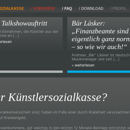
OZIALKASSE
VORSORGE
FAQ
DOWNLOAD
PROFIL
 Talkshowauftritt
Bär Läsker:
„Finanzbeamte sind
 Einnahmen, die Künstler aus der
hme an [...]
eigentlich ganz nor
erlesen
– so wie wir auch!“
Andreas „Bär“ Läsker ist deutsch
Musikmanager und seit [...]
weiterlesen
r Künstlersozialkasse?
 krankenversichert sind, haben im Falle einer durch Krankheit verursachten
uf Krankengeld.
seinkommens, auf welches in den letzten 12 Monate Beiträge entrichtet w