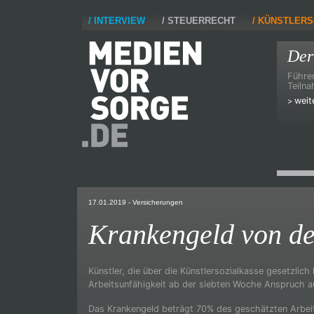
INTERVIEW
STEUERRECHT
KÜNSTLERS
Der
Führen
Teilna
weit
17.01.2019
- Versicherungen
Krankengeld von de
Künstler, die über die Künstlersozialkasse gesetzlich
Arbeitsunfähigkeit ab der siebten Woche Anspruch a
Das Krankengeld beträgt 70% des geschätzten Arbeit