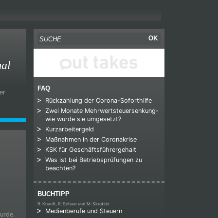
Suche nach:
OK
mal
FAQ
er
Rückzahlung der Corona-Soforthilfe
Zwei Monate Mehrwertsteuersenkung-
wie wurde sie umgesetzt?
Kurzarbeitergeld
Maßnahmen in der Coronakrise
KSK für Geschäftsführergehalt
Was ist bei Betriebsprüfungen zu
beachten?
BUCHTIPP
R. Knauft, R. Schaar und M. Skrotzki
Medienberufe und Steuern
urde.